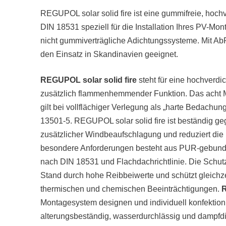
REGUPOL solar solid fire ist eine gummifreie, hoc
DIN 18531 speziell für die Installation Ihres PV-M
nicht gummiverträgliche Adichtungssysteme. Mit AbP
den Einsatz in Skandinavien geeignet.
REGUPOL solar solid fire
steht für eine hochverd
zusätzlich flammenhemmender Funktion. Das acht Mil
gilt bei vollflächiger Verlegung als „harte Bedachung
13501-5. REGUPOL solar solid fire ist beständig g
zusätzlicher Windbeaufschlagung und reduziert die B
besondere Anforderungen besteht aus PUR-gebunde
nach DIN 18531 und Flachdachrichtlinie. Die Schut
Stand durch hohe Reibbeiwerte und schützt gleichz
thermischen und chemischen Beeinträchtigungen.
R
Montagesystem designen und individuell konfektionie
alterungsbeständig, wasserdurchlässig und dampfdif