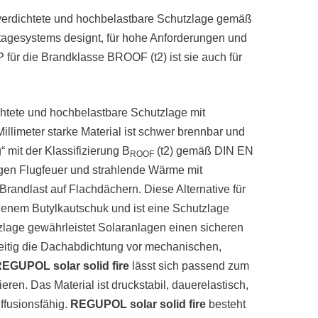
hverdichtete und hochbelastbare Schutzlage gemäß
ontagesystems designt, für hohe Anforderungen und
 für die Brandklasse BROOF (t2) ist sie auch für
ichtete und hochbelastbare Schutzlage mit
limeter starke Material ist schwer brennbar und
“ mit der Klassifizierung B
(t2) gemäß DIN EN
ROOF
egen Flugfeuer und strahlende Wärme mit
randlast auf Flachdächern. Diese Alternative für
nem Butylkautschuk und ist eine Schutzlage
zlage gewährleistet Solaranlagen einen sicheren
eitig die Dachabdichtung vor mechanischen,
EGUPOL solar solid fire
lässt sich passend zum
ren. Das Material ist druckstabil, dauerelastisch,
fusionsfähig.
REGUPOL solar solid fire
besteht