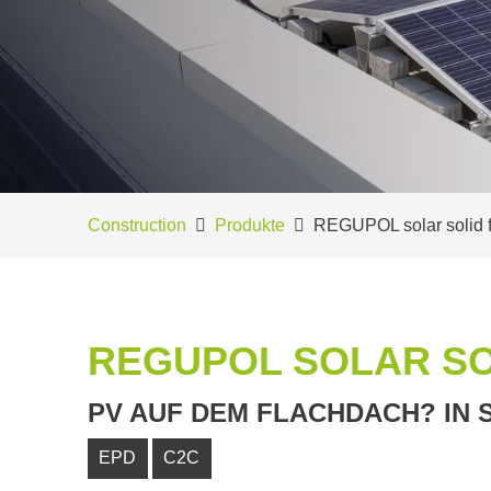
Construction
Produkte
REGUPOL solar solid f
REGUPOL SOLAR SO
PV AUF DEM FLACHDACH? IN 
EPD
C2C