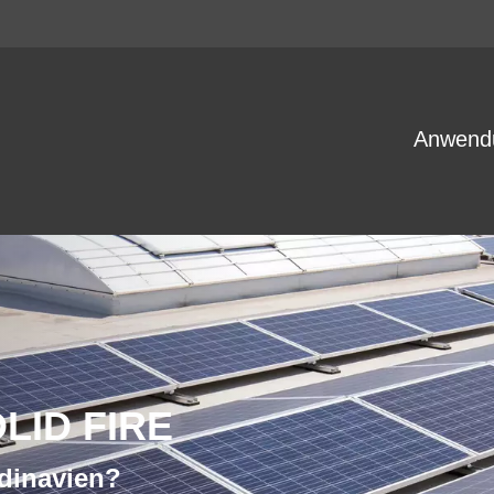
Anwend
LID FIRE
dinavien?